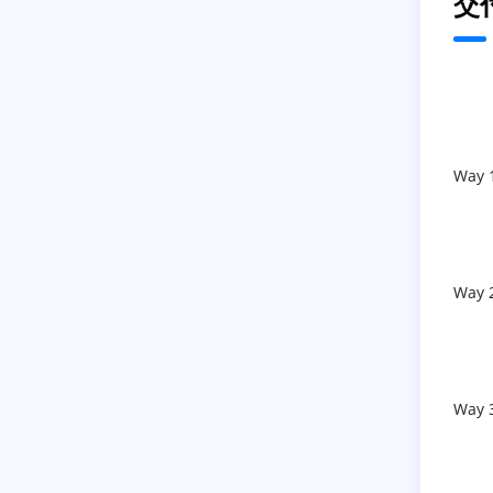
交
Way 
Way 
Way 