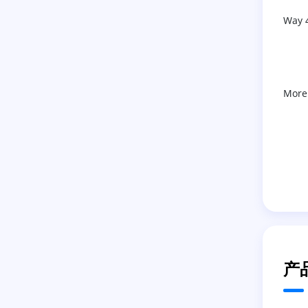
Way 
More
产